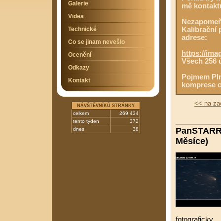
Galerie
mě kontaktu
Videa
Nezapomeňte
Technické
Kalibrační 
adrese:
Co se jinam nevešlo
https://im
Ocenění
Všech 256 ú
Odkazy
Pojmem Plná
Kontakt
komprese ob
<< na za
NÁVŠTĚVNÍKŮ STRÁNKY
celkem
269 434
tento týden
372
PanSTARRS 
dnes
38
Měsíce)
fotograficky.