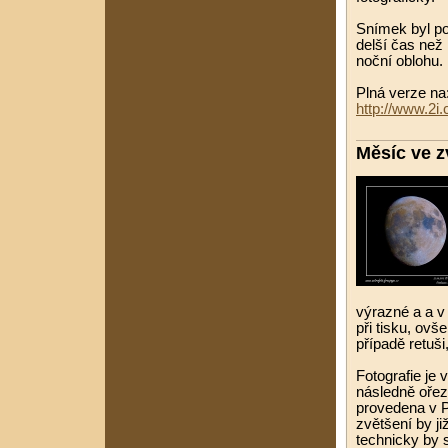
Snímek byl po
delší čas než 
noční oblohu.
Plná verze na
http://www.2i
Měsíc ve 
výrazné a a v 
při tisku, ov
případě retuši
Fotografie je
následně ořezá
provedena v P
zvětšení by ji
technicky by 