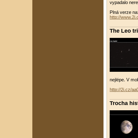
vypadalo nere
Plná verze na
http://www.2i
The Leo tri
nejlépe. V mob
http://2i.cz/a
Trocha his