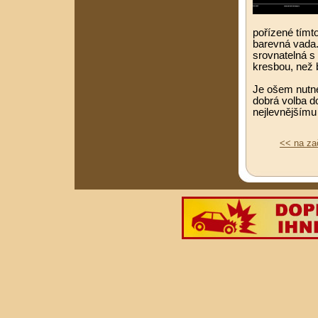
pořízené tímt
barevná vada. 
srovnatelná s
kresbou, než b
Je ošem nutné
dobrá volba do
nejlevnějšímu 
<< na za