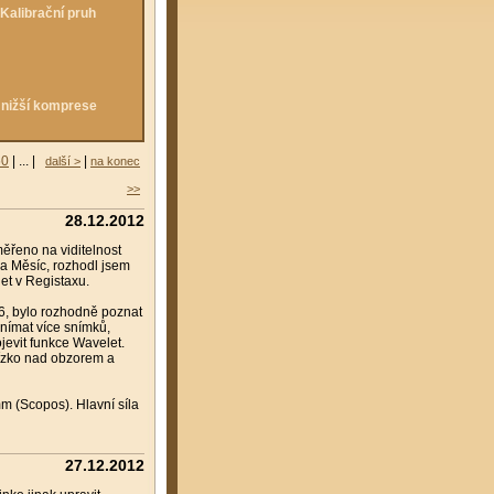
 Kalibrační pruh
e nižší komprese
60
| ... |
|
další >
na konec
>>
28.12.2012
řeno na viditelnost
na Měsíc, rozhodl jsem
et v Registaxu.
6, bylo rozhodně poznat
nímat více snímků,
jevit funkce Wavelet.
nízko nad obzorem a
 (Scopos). Hlavní síla
27.12.2012