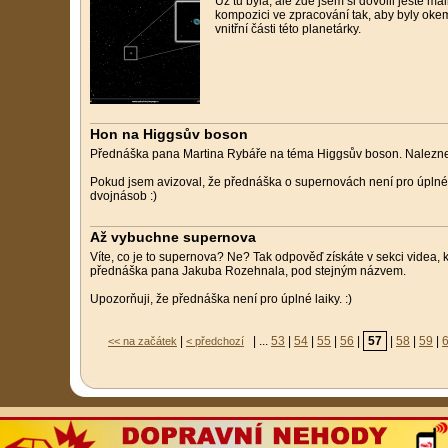
Už tu byla, ale zde jsem si dovolil ještě mal
kompozici ve zpracování tak, aby byly okem
vnitřní části této planetárky.
Hon na Higgsův boson
Přednáška pana Martina Rybáře na téma Higgsův boson. Naleznet
Pokud jsem avizoval, že přednáška o supernovách není pro úplné la
dvojnásob :)
Až vybuchne supernova
Víte, co je to supernova? Ne? Tak odpověď získáte v sekci videa, 
přednáška pana Jakuba Rozehnala, pod stejným názvem.
Upozorňuji, že přednáška není pro úplné laiky. :)
|
| ...
53
|
54
|
55
|
56
|
57
|
58
|
59
|
<< na začátek
< předchozí