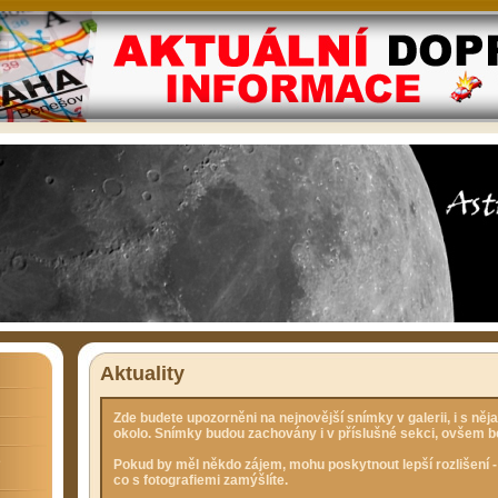
Aktuality
Zde budete upozorněni na nejnovější snímky v galerii, i s n
okolo. Snímky budou zachovány i v příslušné sekci, ovšem b
e
Pokud by měl někdo zájem, mohu poskytnout lepší rozlišení -
co s fotografiemi zamýšlíte.