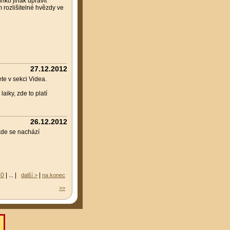
inko jinak upravit
 rozlišitelné hvězdy ve
27.12.2012
e v sekci Videa.
iky, zde to platí
26.12.2012
kde se nachází
60
| ... |
|
další >
na konec
>>