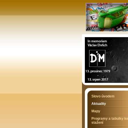
Slovo úvodem
Aktuality
Mapy
Programy a tabulky k
stažení