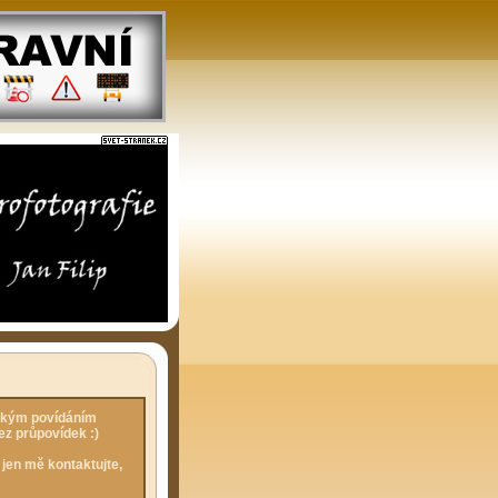
ějakým povídáním
ez průpovídek :)
 jen mě kontaktujte,