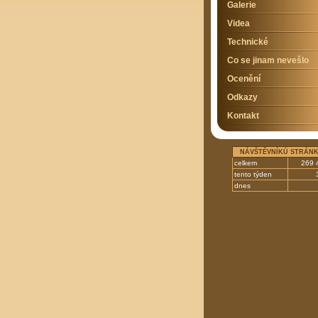
Galerie
Videa
Technické
Co se jinam nevešlo
Ocenění
Odkazy
Kontakt
NÁVŠTĚVNÍKŮ STRÁN
celkem
269 
tento týden
dnes