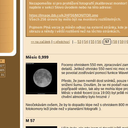
Nezapomeňte si pro prohlížení fotografií zkalibrovat monitor!
najdete v sekci Slovo úvodem nebo na této adrese:
https://image.ibb.co/kJHF56/MONITOR.png
Všech 256 úrovní by mělo být na monitoru rozlišitelných.
Pojmem Plná verze je míněn odkaz na externí stránky, kde j
obrazu a někdy i větší rozlišení než na těchto stránkách.
|
| ...
53
|
54
|
55
|
56
|
57
|
58
|
59
|
<< na začátek
< předchozí
Měsíc 0,999
KY
Foceno ohniskem 550 mm, zpracování zamě
427
detailů. Jelikož ohnisko 550 není nic moc 
365
se povolat zostřování pomocí funkce Wavel
31
Přesto, že jsem neměl dost snímků, pouze 
snížení šumu. Doufám, že se mi podaří nas
popřípadě video, tak aby se mohla lépe pro
Měsíc v době focení (cca 19:00) byl ještě 
chvění atmosféry bylo hrozné :/
Neočekávám ovšem, že by to dopadlo lépe než s ohniskem 800 mm
fotokomory leží jinde než v planetární fotografii :).
M 57