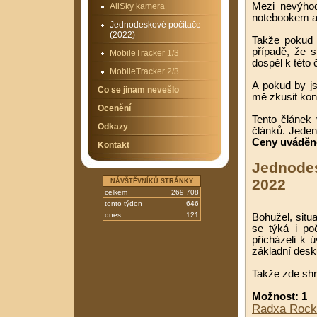
Mezi nevýhod
AllSky kamera
notebookem a 
Jednodeskové počítače
(2022)
Takže pokud 
případě, že 
MobileTracker 1/3
dospěl k této 
MobileTracker 2/3
A pokud by js
Co se jinam nevešlo
mě zkusit kont
Ocenění
Tento článek
Odkazy
článků. Jeden
Ceny uváděné
Kontakt
Jednodes
2022
NÁVŠTĚVNÍKŮ STRÁNKY
celkem
269 708
tento týden
646
dnes
121
Bohužel, sit
se týká i po
přicházeli k
základní des
Takže zde shr
Možnost: 1
Radxa Roc