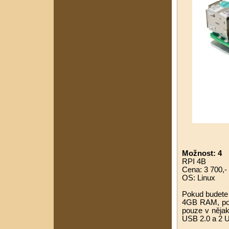
Možnost: 4
RPI 4B
Cena: 3 700,- 
OS: Linux
Pokud budete m
4GB RAM, pop
pouze v nějak
USB 2.0 a 2 U