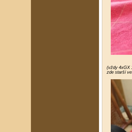
(vždy 4xGX 1
zde
starší v