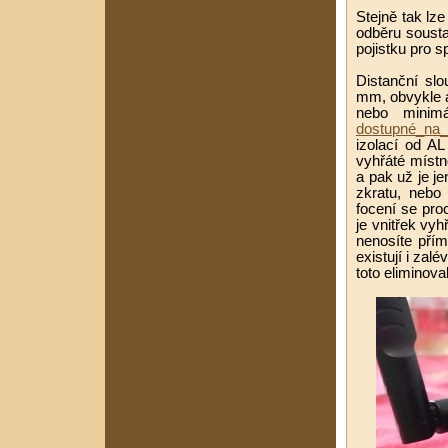
Stejně tak lze
odběru sousta
pojistku pro s
Distanční sl
mm, obvykle a
nebo minim
dostupné_na_k
izolací od A
vyhřáté místno
a pak už je j
zkratu, nebo 
focení se proc
je vnitřek vyh
nenosíte přím
existují i zal
toto eliminov