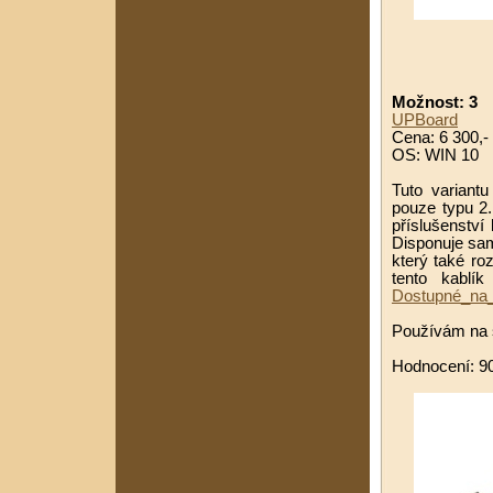
Možnost: 3
UPBoard
Cena: 6 300,- 
OS: WIN 10
Tuto variant
pouze typu 2.
příslušenství
Disponuje sam
který také ro
tento kablí
Dostupné_na_
Používám na 
Hodnocení: 