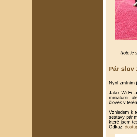
(toto je
Pár slov
Nyní zmíním j
Jako Wi-Fi a
miniaturní, a
člověk v terén
Vzhledem k to
sestavy pár m
které jsem te
Odkaz:
dostu