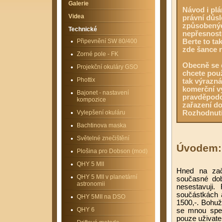
Galerie
Návod i plá
Videa
právní důsl
způsobenýc
Technické
nepřesnoste
Připevnění SW 80/400
Berte to ta
zde šance 
Zorné pole - FK
Obecně se 
Projekční okuláry GSO
chcete použ
Phottix
tak výrazná
komerční vý
Bajonet - nastavení
pravděpodo
kompozice
zařazení do
Vylepšení okuláru
Rozhodnutí
Bachtinova maska
Světelné znečištění
Úvodem:
Plošina pro Dobson (mod)
QHY 5 MII
Hned na začá
QHY 5 MII v planetární
současné dob
astronomii
nesestavuji
součástkách a
QHY 5MII na DSO
1500,-. Bohuž
QHY 6
se mnou spek
pouze uživate