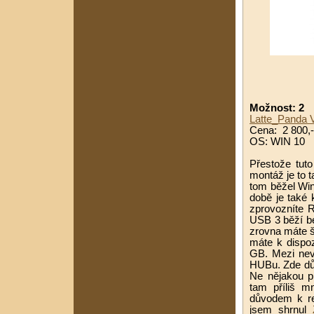
Možnost: 2
Latte_Panda 
Cena: 2 800,-
OS: WIN 10
Přestože tut
montáž je to 
tom běžel Win
době je také 
zprovozníte R
USB 3 běží be
zrovna máte š
máte k dispo
GB. Mezi nev
HUBu. Zde důr
Ne nějakou pl
tam příliš m
důvodem k re
jsem shrnul