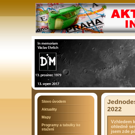
Jednodes
Slovo úvodem
2022
Aktuality
Mapy
Vzhledem k 
Programy a tabulky ke
ohledně ses
stažení
jsem zde pá