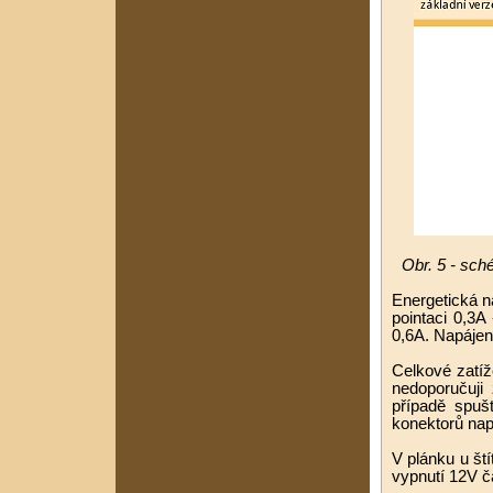
Obr. 5 - sch
Energetická n
pointaci 0,3A
0,6A. Napájen
Celkové zatí
nedoporučuji
případě spuš
konektorů nap
V plánku u ští
vypnutí 12V č