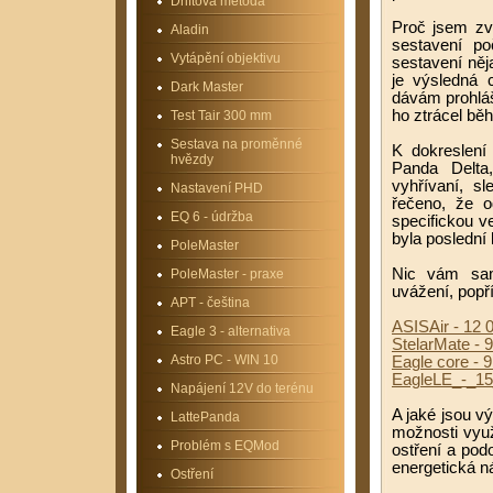
Driftová metoda
Proč jsem zvo
Aladin
sestavení p
Vytápění objektivu
sestavení něj
je výsledná 
Dark Master
dávám prohláš
ho ztrácel b
Test Tair 300 mm
Sestava na proměnné
K dokreslení
hvězdy
Panda Delta,
vyhřívaní, s
Nastavení PHD
řečeno, že o
EQ 6 - údržba
specifickou v
byla poslední
PoleMaster
Nic vám sam
PoleMaster - praxe
uvážení, popř
APT - čeština
ASISAir - 12 0
Eagle 3 - alternativa
StelarMate - 9
Astro PC - WIN 10
Eagle core - 9
EagleLE_-_15
Napájení 12V do terénu
A jaké jsou vý
LattePanda
možnosti využ
Problém s EQMod
ostření a pod
energetická n
Ostření