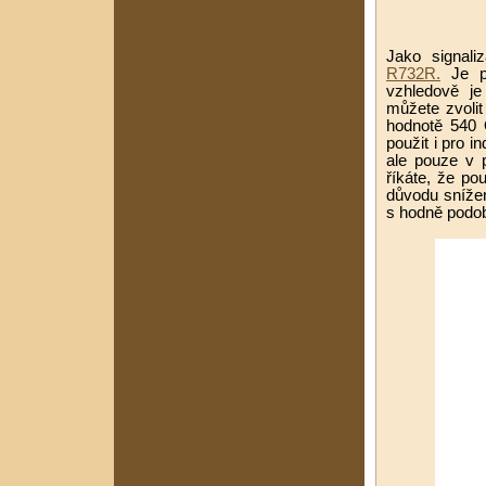
Jako signal
R732R.
Je pr
vzhledově je
můžete zvoli
hodnotě 540 
použit i pro i
ale pouze v 
říkáte, že p
důvodu snížení
s hodně podob