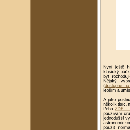
Nyní ještě h
klasický páčk
být rozhoduj
Nějaký vyb
(
dostupné_na
lepším a umís
A jako posle
několik tisíc,
třeba
ZDE_-_
používání dr
jednodušší vy
astronomickou
použít normá