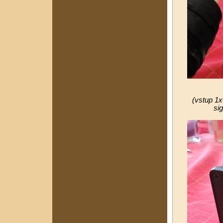
(vstup 1x
si