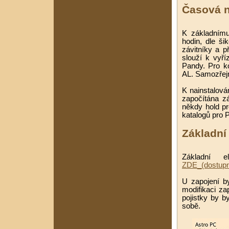
Časová n
K základnímu
hodin, dle ši
závitníky a př
slouží k vyř
Pandy. Pro ko
AL. Samozřejmě
K nainstalová
započítána z
někdy hold pr
katalogů pro P
Základní
Základní e
ZDE_(dostupn
U zapojení b
modifikaci za
pojistky by b
sobě.