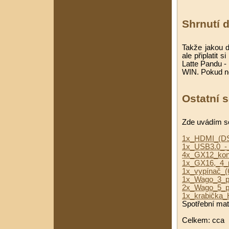
Shrnutí 
Takže jakou 
ale připlatit 
Latte Pandu -
WIN. Pokud ne
Ostatní 
Zde uvádím so
1x_HDMI_(D
1x_USB3.0_-_
4x_GX12_kone
1x_GX16,_4_
1x_vypínač_(
1x_Wago_3_p
2x_Wago_5_p
1x_krabička
Spotřební mate
Celkem: cca 1